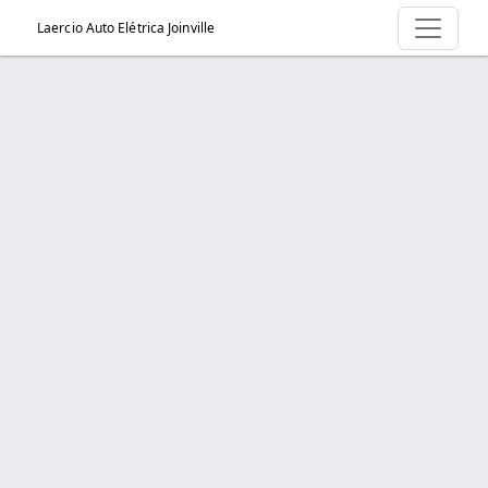
Laercio Auto Elétrica Joinville
Página > Quem Somos
Início
Página