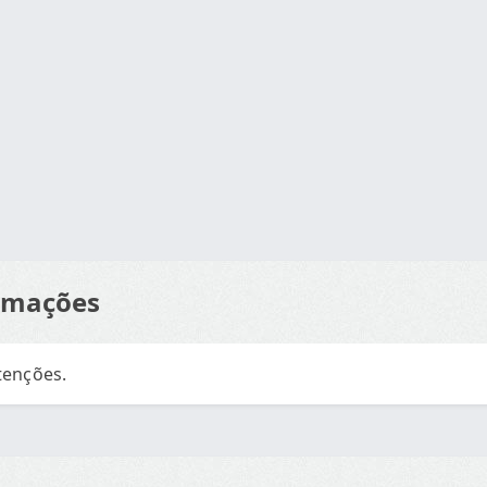
ormações
tenções.