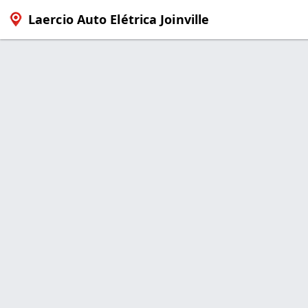
Laercio Auto Elétrica Joinville
Produto > Bateria Heliar 60Ah -
Item na Promoção