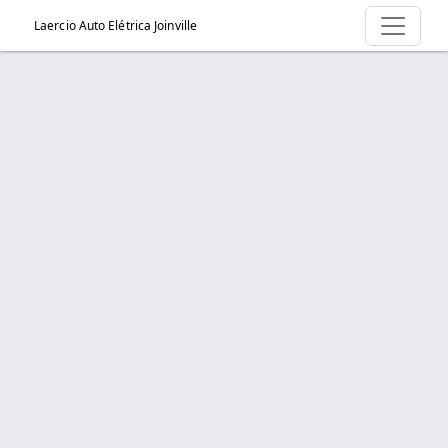
Laercio Auto Elétrica Joinville
Serviço > Carga de Gás automotiva
Início
Serviço